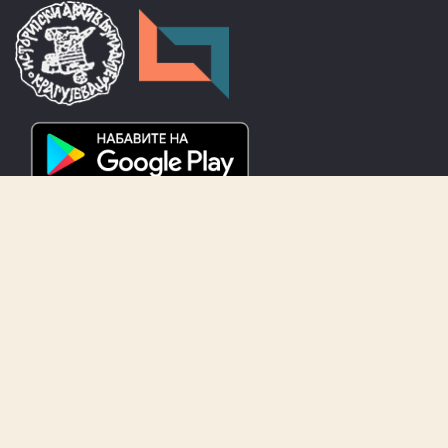
АРХИВ
О Архиву
Фондови и збирке
Издања
Рад са странкама
Библиотека
Изложбе
Актуелно