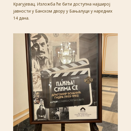
Крагујевац. Изложба ће бити доступна најширој
јавности у Банском двору у Бањалуци у наредних
14 дана.