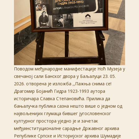
Поводом међународне манифестације Ноћ Музеја у
свечаној сали Банског двора у Баљалуци 23. 05.
2026. отворена је изложба ,,Пажња снима се!
Драгомир Бојанић Гидра 1923-1993 аутора
историчара Славка Степановића. Прилика да
бањалучка публика сазна нешто више о једном од
највољенијих глумаца бившег југословенског
културног простора уједно је и зачетак
међуинституционалне сарадње Државног архива
Републике Српске и Историјског архива Шумадије