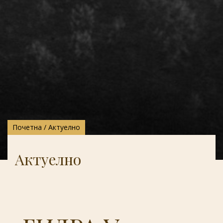
Почетна
/
Актуелно
Актуелно